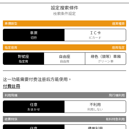
設定搜索條件
検索条件設定
票價類型
運賃種類
車票
ＩＣ卡
切符
ICカード
指定座席
座席指定
對號座
自由座
綠色（頭等）車廂
指定席
自由席
グリーン車
这一功能需要付费注册后方能使用。
付費註冊
利用飛機
飛行機利用
任意
不利用
おまかせ
利用しない
收費特快
有料特急利用
任意
儘量利用