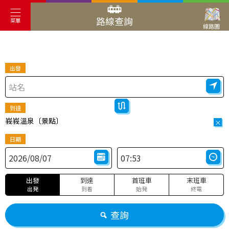
路線查詢
菜單
線路圖
出發
到達
峩峩溫泉〔景點〕
×
日期
出發
到達
首班車
末班車
出発
到着
始発
終電
查詢