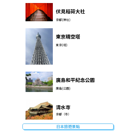
伏見稻荷大社
京都(神社)
東京晴空塔
東京(塔)
廣島和平紀念公園
廣島(公園)
清水寺
京都（寺）
日本旅遊景點