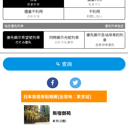
おまかせ
なるべく
儘量不利用
不利用
ひかえる
利用しない
指定優先列車
優先列車指定
優先顯示各站停車的列
優先顯示希望號列車
同時顯示光號列車
車
のぞみ優先
ひかりも表示
各駅停車優先
查詢
日本旅遊景點推薦(出發地：東京站)
新宿御苑
東京(公園)