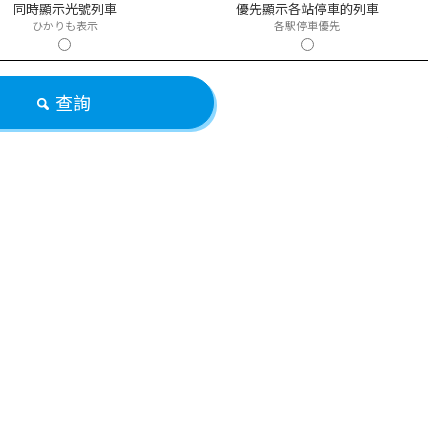
同時顯示光號列車
優先顯示各站停車的列車
ひかりも表示
各駅停車優先
查詢