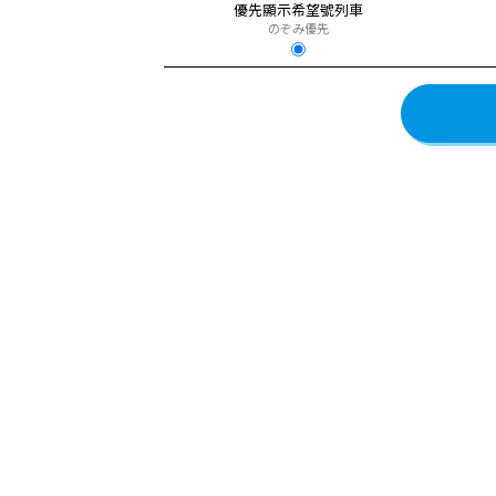
優先顯示希望號列車
のぞみ優先