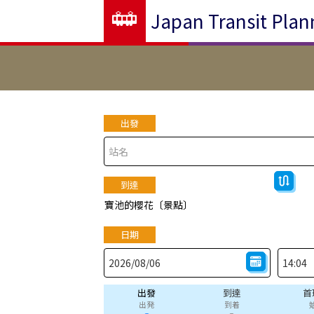
Japan Transit Plan
出發
到達
寶池的櫻花〔景點〕
日期
出發
到達
首
出発
到着