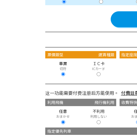
票價類型
運賃種類
指定座
車票
ＩＣ卡
切符
ICカード
这一功能需要付费注册后方能使用。
付費註
利用飛機
飛行機利用
收費特
任意
不利用
おまかせ
利用しない
お
指定優先列車