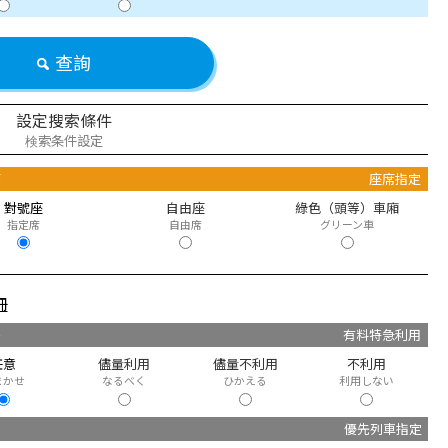
查詢
設定搜索條件
検索条件設定
席
座席指定
對號座
自由座
綠色（頭等）車廂
指定席
自由席
グリーン車
冊
快
有料特急利用
任意
儘量利用
儘量不利用
不利用
まかせ
なるべく
ひかえる
利用しない
優先列車指定