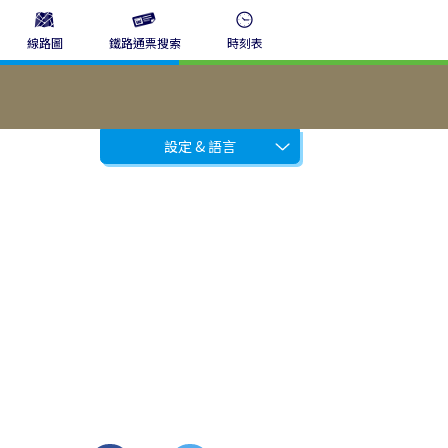
線路圖
鐵路通票搜索
時刻表
設定 & 語言