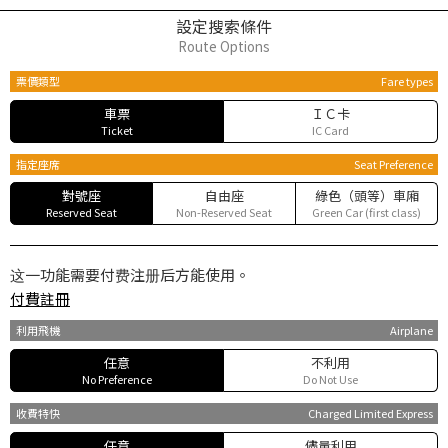
設定搜索條件
Route Options
票價類型
Fare types
車票
ＩＣ卡
Ticket
IC Card
指定座席
Seat Preference
對號座
自由座
綠色（頭等）車廂
Reserved Seat
Non-Reserved Seat
Green Car (first class)
这一功能需要付费注册后方能使用。
付費註冊
利用飛機
Airplane
任意
不利用
No Preference
Do Not Use
收費特快
Charged Limited Express
任意
儘量利用