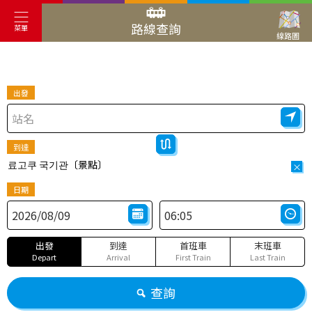
路線查詢
菜單
線路圖
出發
到達
료고쿠 국기관〔景點〕
×
日期
出發
到達
首班車
末班車
Depart
Arrival
First Train
Last Train
查詢