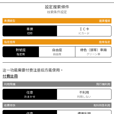
設定搜索條件
検索条件設定
票價類型
運賃種類
車票
ＩＣ卡
切符
ICカード
指定座席
座席指定
對號座
自由座
綠色（頭等）車廂
指定席
自由席
グリーン車
这一功能需要付费注册后方能使用。
付費註冊
利用飛機
飛行機利用
任意
不利用
おまかせ
利用しない
收費特快
有料特急利用
任意
儘量利用