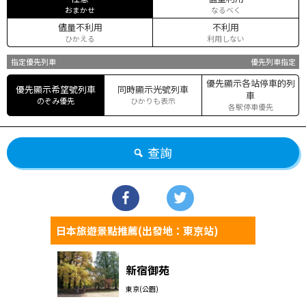
おまかせ
なるべく
儘量不利用
不利用
ひかえる
利用しない
指定優先列車
優先列車指定
優先顯示各站停車的列
優先顯示希望號列車
同時顯示光號列車
車
のぞみ優先
ひかりも表示
各駅停車優先
查詢
日本旅遊景點推薦(出發地：東京站)
新宿御苑
東京(公園)