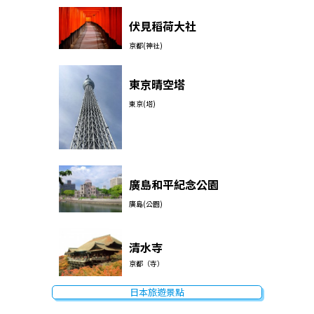
伏見稻荷大社
京都(神社)
東京晴空塔
東京(塔)
廣島和平紀念公園
廣島(公園)
清水寺
京都（寺）
日本旅遊景點