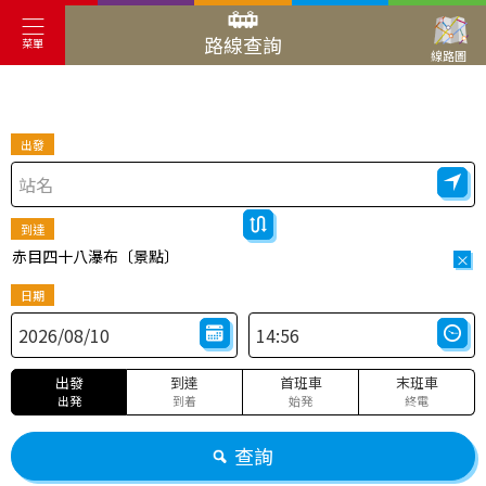
路線查詢
菜單
線路圖
出發
到達
赤目四十八瀑布〔景點〕
×
日期
出發
到達
首班車
末班車
出発
到着
始発
終電
查詢