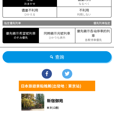
おまかせ
なるべく
儘量不利用
不利用
ひかえる
利用しない
指定優先列車
優先列車指定
優先顯示各站停車的列
優先顯示希望號列車
同時顯示光號列車
車
のぞみ優先
ひかりも表示
各駅停車優先
查詢
日本旅遊景點推薦(出發地：東京站)
新宿御苑
東京(公園)