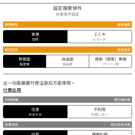
設定搜索條件
検索条件設定
票價類型
運賃種類
車票
ＩＣ卡
切符
ICカード
指定座席
座席指定
對號座
自由座
綠色（頭等）車廂
指定席
自由席
グリーン車
这一功能需要付费注册后方能使用。
付費註冊
利用飛機
飛行機利用
任意
不利用
おまかせ
利用しない
收費特快
有料特急利用
任意
儘量利用