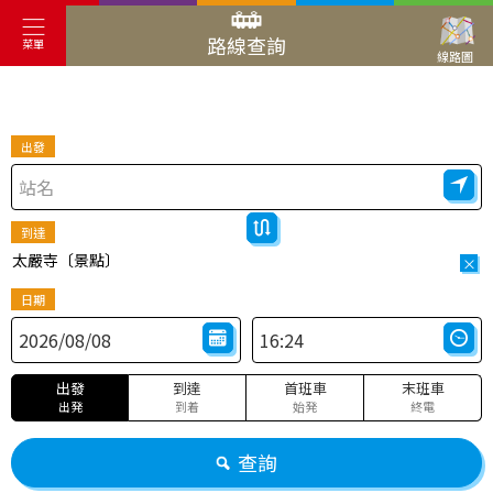
路線查詢
菜單
線路圖
出發
到達
太嚴寺〔景點〕
×
日期
出發
到達
首班車
末班車
出発
到着
始発
終電
查詢