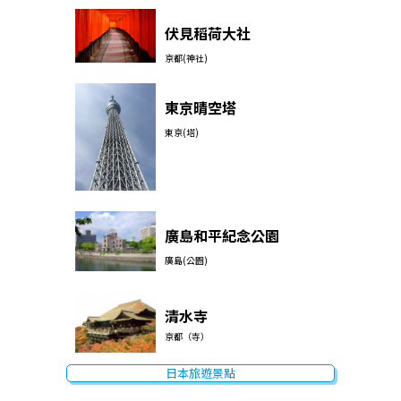
伏見稻荷大社
京都(神社)
東京晴空塔
東京(塔)
廣島和平紀念公園
廣島(公園)
清水寺
京都（寺）
日本旅遊景點