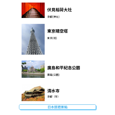
伏見稻荷大社
京都(神社)
東京晴空塔
東京(塔)
廣島和平紀念公園
廣島(公園)
清水寺
京都（寺）
日本旅遊景點