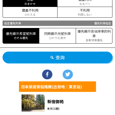
おまかせ
なるべく
儘量不利用
不利用
ひかえる
利用しない
指定優先列車
優先列車指定
優先顯示各站停車的列
優先顯示希望號列車
同時顯示光號列車
車
のぞみ優先
ひかりも表示
各駅停車優先
查詢
日本旅遊景點推薦(出發地：東京站)
新宿御苑
東京(公園)