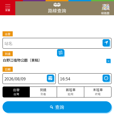
路線查詢
菜單
線路圖
出發
到達
白野江植物公園〔景點〕
×
日期
出發
到達
首班車
末班車
出発
到着
始発
終電
查詢