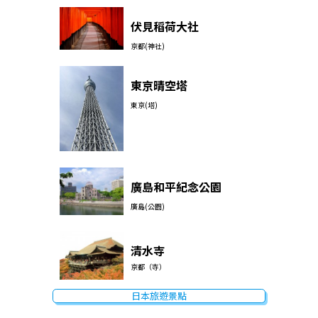
伏見稻荷大社
京都(神社)
東京晴空塔
東京(塔)
廣島和平紀念公園
廣島(公園)
清水寺
京都（寺）
日本旅遊景點