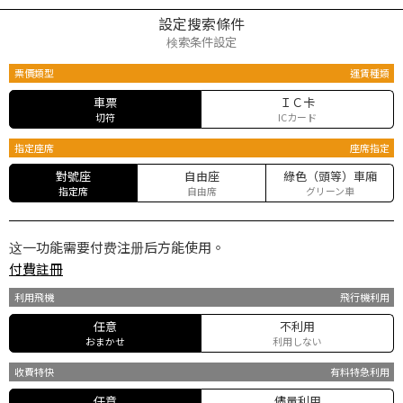
設定搜索條件
検索条件設定
票價類型
運賃種類
車票
ＩＣ卡
切符
ICカード
指定座席
座席指定
對號座
自由座
綠色（頭等）車廂
指定席
自由席
グリーン車
这一功能需要付费注册后方能使用。
付費註冊
利用飛機
飛行機利用
任意
不利用
おまかせ
利用しない
收費特快
有料特急利用
任意
儘量利用