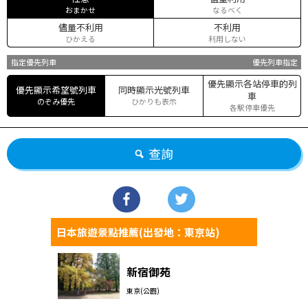
おまかせ
なるべく
儘量不利用
不利用
ひかえる
利用しない
指定優先列車
優先列車指定
優先顯示各站停車的列
優先顯示希望號列車
同時顯示光號列車
車
のぞみ優先
ひかりも表示
各駅停車優先
查詢
日本旅遊景點推薦(出發地：東京站)
新宿御苑
東京(公園)