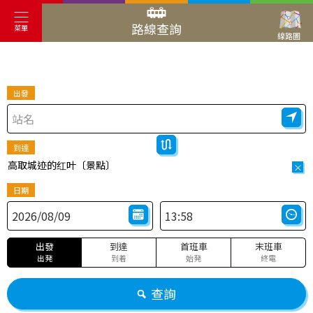
路線查詢
菜單
線路圖
出發
到達
高取城迹的红叶〔景點〕
×
日期
出發
到達
首班車
末班車
出発
到着
始発
終電
查詢