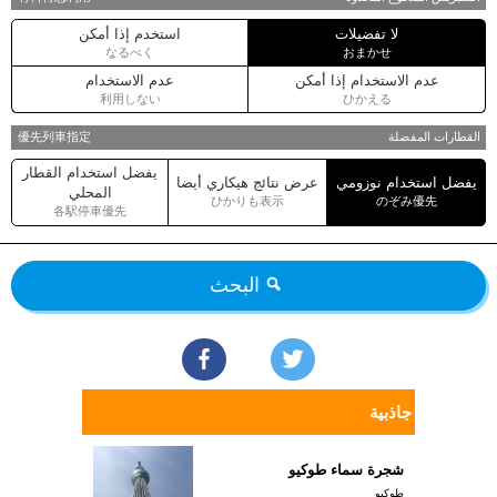
لا تفضيلات
استخدم إذا أمكن
なるべく
おまかせ
عدم الاستخدام إذا أمكن
عدم الاستخدام
利用しない
ひかえる
القطارات المفضلة
優先列車指定
يفضل استخدام القطار
يفضل استخدام نوزومي
عرض نتائج هيكاري أيضا
المحلي
ひかりも表示
のぞみ優先
各駅停車優先
البحث
جاذبية
شجرة سماء طوكيو
طوكيو