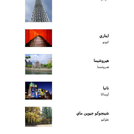
ايناري
كيوتو
هيروشيما
هيروشيما
نانبا
أوساكا
شينجوكو جيوين ماي
طوكيو