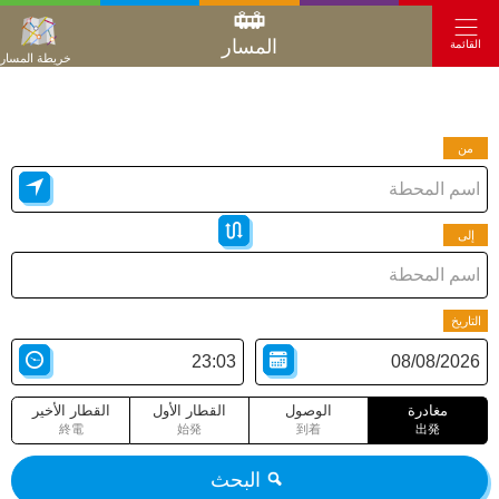
المسار
القائمة
خريطة المسار
من
إلى
التاريخ
مغادرة
الوصول
القطار الأول
القطار الأخير
終電
始発
到着
出発
البحث