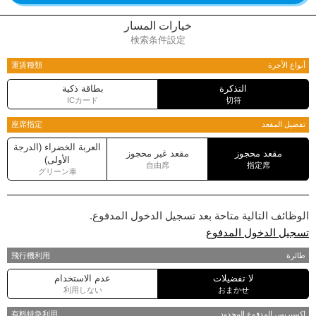
خيارات المسار
検索条件設定
أنواع الأجرة
運賃種類
التذكرة
بطاقة ذكية
ICカード
切符
تفضيل المقعد
座席指定
العربة الخضراء (الدرجة
مقعد محجوز
مقعد غير محجوز
الأولى)
自由席
指定席
グリーン車
الوظائف التالية متاحة بعد تسجيل الدخول المدفوع.
تسجيل الدخول المدفوع
طائرة
飛行機利用
لا تفضيلات
عدم الاستخدام
利用しない
おまかせ
اكسبريس المدفوع المحدود
有料特急利用