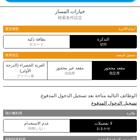
خيارات المسار
検索条件設定
أنواع الأجرة
運賃種類
التذكرة
بطاقة ذكية
ICカード
切符
تفضيل المقعد
座席指定
العربة الخضراء (الدرجة
مقعد محجوز
مقعد غير محجوز
الأولى)
自由席
指定席
グリーン車
الوظائف التالية متاحة بعد تسجيل الدخول المدفوع.
تسجيل الدخول المدفوع
طائرة
飛行機利用
لا تفضيلات
عدم الاستخدام
利用しない
おまかせ
اكسبريس المدفوع المحدود
有料特急利用