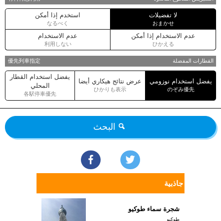
لا تفضيلات
استخدم إذا أمكن
なるべく
おまかせ
عدم الاستخدام إذا أمكن
عدم الاستخدام
利用しない
ひかえる
القطارات المفضلة
優先列車指定
يفضل استخدام القطار
يفضل استخدام نوزومي
عرض نتائج هيكاري أيضا
المحلي
ひかりも表示
のぞみ優先
各駅停車優先
البحث
جاذبية
شجرة سماء طوكيو
طوكيو