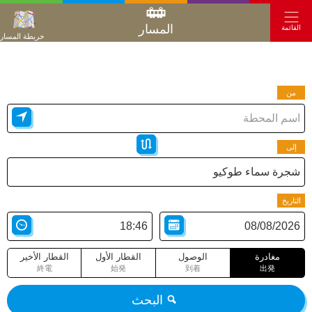
المسار
القائمة
خريطة المسار
من
إلى
التاريخ
مغادرة
الوصول
القطار الأول
القطار الأخير
終電
始発
到着
出発
البحث