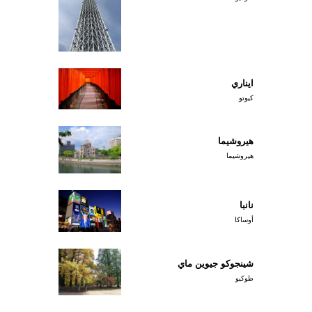
ايناري
كيوتو
هيروشيما
هيروشيما
نانبا
أوساكا
شينجوكو جيوين ماي
طوكيو