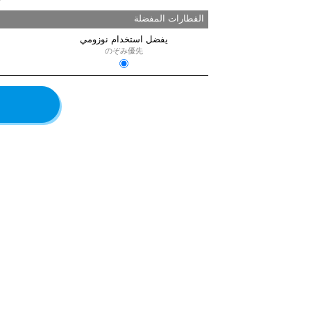
القطارات المفضلة
يفضل استخدام نوزومي
のぞみ優先