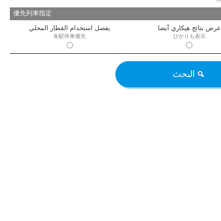
優先列車指定
عرض نتائج هيكاري أيضا
يفضل استخدام القطار المحلي
各駅停車優先
ひかりも表示
البحث