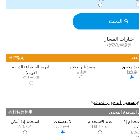
البحث
خيارات المسار
検索条件設定
قعد
座席指定
عد محجوز
مقعد غير محجوز
العربة الخضراء (الدرجة
指定席
自由席
الأولى)
グリーン車
.
تسجيل الدخول المدفوع
المدفوع المحدود
有料特急利用
تخدام إذا
عدم الاستخدام
لا تفضيلات
استخدم إذا أمكن
كن
利用しない
おまかせ
なるべく
ひか