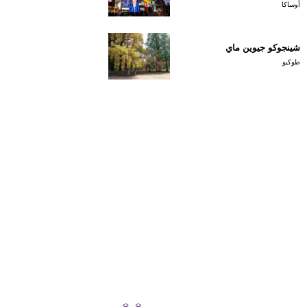
أوساكا
شينجوكو جيوين ماي
طوكيو