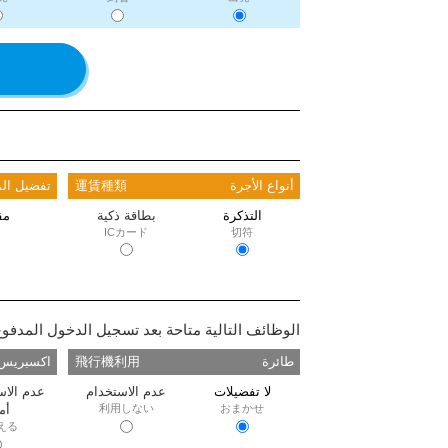
أنواع الأجرة
運賃種類
تفضيل الم
التذكرة
بطاقة ذكية
مق
ICカード
切符
الوظائف التالية متاحة بعد تسجيل الدخول المدفوع
طائرة
飛行機利用
اكسبريس 
لا تفضيلات
عدم الاستخدام
عدم الاس
おまかせ
利用しない
أم
える