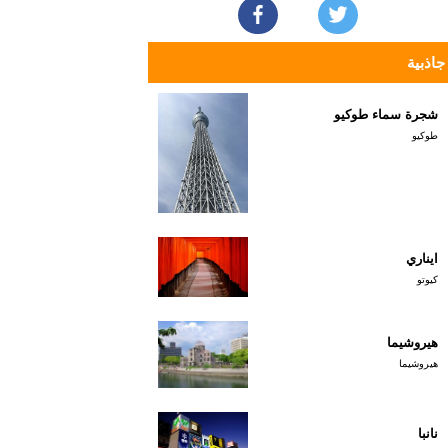
جاذبية
شجرة سماء طوكيو
طوكيو
ايناري
كيوتو
هيروشيما
هيروشيما
نانبا