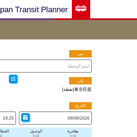
pan Transit Planner
من
إلى
東京巨蛋{نقطة}
التاريخ
مغادرة
الوصول
القطار
発
到着
出発