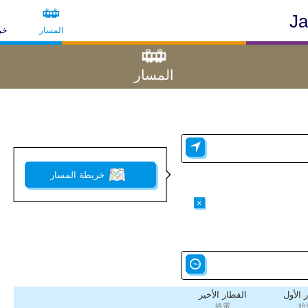
Ja
المسار
خر
المسار
خريطة المسار
×
 الأول
القطار الأخير
終電
始