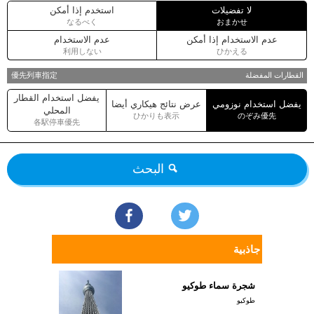
لا تفضيلات
استخدم إذا أمكن
なるべく
おまかせ
عدم الاستخدام إذا أمكن
عدم الاستخدام
利用しない
ひかえる
القطارات المفضلة
優先列車指定
يفضل استخدام القطار
يفضل استخدام نوزومي
عرض نتائج هيكاري أيضا
المحلي
ひかりも表示
のぞみ優先
各駅停車優先
البحث
جاذبية
شجرة سماء طوكيو
طوكيو