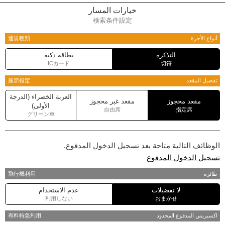
خيارات المسار
検索条件設定
أنواع الأجرة
運賃種類
التذكرة
بطاقة ذكية
ICカード
切符
تفضيل المقعد
座席指定
العربة الخضراء (الدرجة
مقعد محجوز
مقعد غير محجوز
الأولى)
自由席
指定席
グリーン車
الوظائف التالية متاحة بعد تسجيل الدخول المدفوع.
تسجيل الدخول المدفوع
طائرة
飛行機利用
لا تفضيلات
عدم الاستخدام
利用しない
おまかせ
اكسبريس المدفوع المحدود
有料特急利用