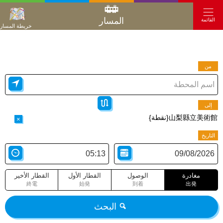
المسار
القائمة
خريطة المسار
من
إلى
山梨縣立美術館{نقطة}
×
التاريخ
مغادرة
الوصول
القطار الأول
القطار الأخير
終電
始発
到着
出発
البحث