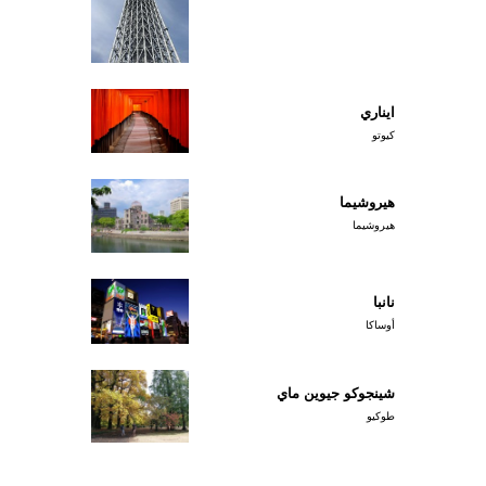
ايناري
كيوتو
هيروشيما
هيروشيما
نانبا
أوساكا
شينجوكو جيوين ماي
طوكيو