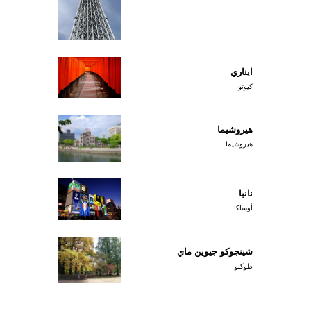
ايناري
كيوتو
هيروشيما
هيروشيما
نانبا
أوساكا
شينجوكو جيوين ماي
طوكيو