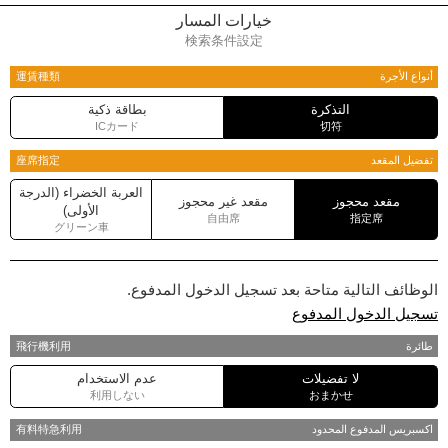
خيارات المسار
検索条件設定
أنواع الأجرة
運賃種類
التذكرة
بطاقة ذكية
ICカード
切符
تفضيل المقعد
座席指定
العربة الخضراء (الدرجة
مقعد محجوز
مقعد غير محجوز
الأولى)
自由席
指定席
グリーン車
الوظائف التالية متاحة بعد تسجيل الدخول المدفوع.
تسجيل الدخول المدفوع
طائرة
飛行機利用
لا تفضيلات
عدم الاستخدام
利用しない
おまかせ
اكسبريس المدفوع المحدود
有料特急利用