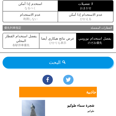
لا تفضيلات
استخدم إذا أمكن
なるべく
おまかせ
عدم الاستخدام إذا أمكن
عدم الاستخدام
利用しない
ひかえる
القطارات المفضلة
優先列車指定
يفضل استخدام القطار
يفضل استخدام نوزومي
عرض نتائج هيكاري أيضا
المحلي
ひかりも表示
のぞみ優先
各駅停車優先
البحث
جاذبية
شجرة سماء طوكيو
طوكيو