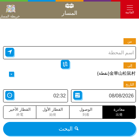
المسار
القائمة
خريطة المسار
من
إلى
金華山松鼠村{نقطة}
×
التاريخ
مغادرة
الوصول
القطار الأول
القطار الأخير
終電
始発
到着
出発
البحث