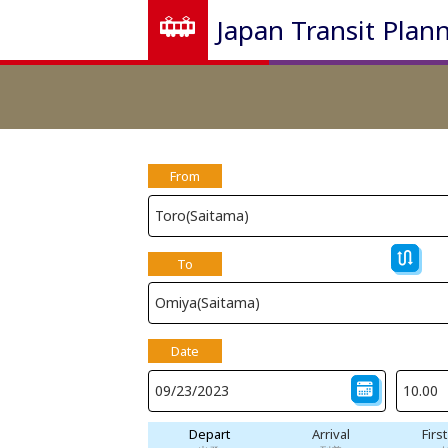
Japan Transit Plan
From
To
Date
Depart
Arrival
Firs