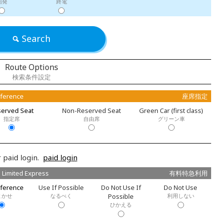
始発
終電
Search
Route Options
検索条件設定
eference
座席指定
erved Seat
Non-Reserved Seat
Green Car (first class)
指定席
自由席
グリーン車
 paid login.
paid login
 Limited Express
有料特急利用
ference
Use If Possible
Do Not Use If
Do Not Use
まかせ
なるべく
Possible
利用しない
ひかえる