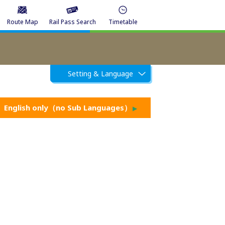
Route Map
Rail Pass Search
Timetable
Setting & Language
English only（no Sub Languages）
▶