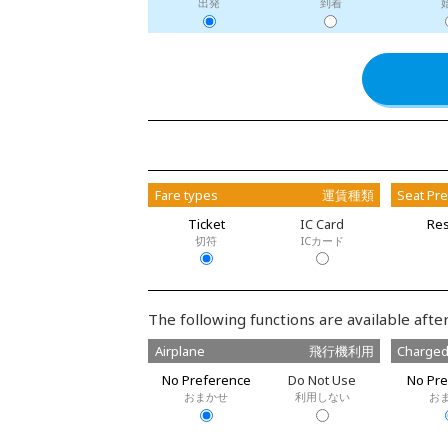
出発
到着
Fare types
運賃種類
Seat Pr
Ticket
IC Card
Res
切符
ICカード
The following functions are available after
Airplane
飛行機利用
Charged
No Preference
Do Not Use
No Pre
おまかせ
利用しない
お