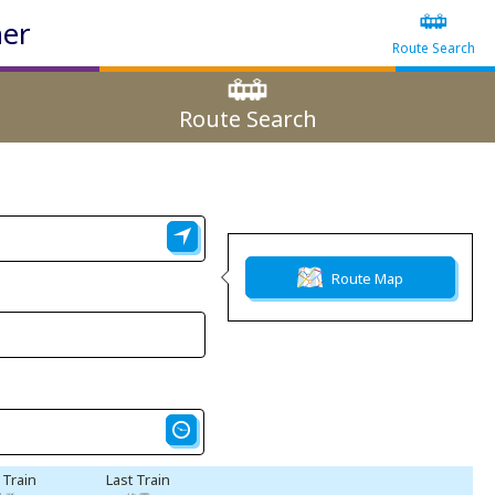
ner
Route Search
Route Search
Route Map
t Train
Last Train