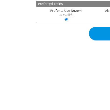
Preferred Trains
Prefer to Use Nozomi
Als
のぞみ優先