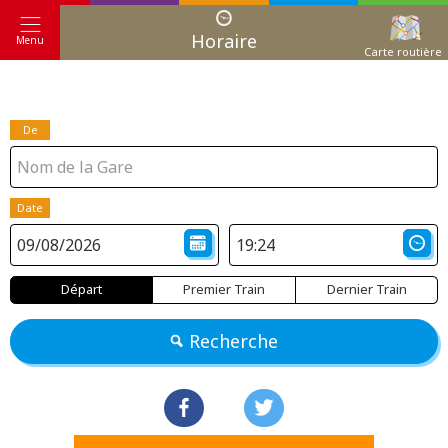
Horaire
Menu
Carte routière
De
Date
Départ
Premier Train
Dernier Train
Recherche