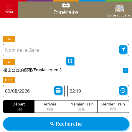
Itinéraire
Menu
Carte routière
De
À
樱山公园的樱花{Emplacement}
×
Date
Départ
Arrivée
Premier Train
Dernier Train
出発
到着
始発
終電
Recherche