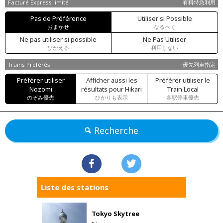
Facturé Express limité
有料特急利用
Pas de Préférence
Utiliser si Possible
おまかせ
なるべく
Ne pas utiliser si possible
Ne Pas Utiliser
ひかえる
利用しない
Trains Préférés
優先列車指定
Préférer utiliser
Afficher aussi les
Préférer utiliser le
Nozomi
résultats pour Hikari
Train Local
のぞみ優先
ひかりも表示
各駅停車優先
Recherche
Liste des stations
Tokyo Skytree