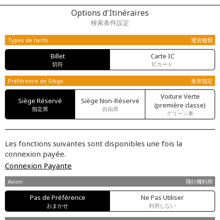
Options d'Itinéraires
検索条件設定
Types de tarifs
運賃種類
Billet
Carte IC
切符
ICカード
Préférence de Siège
座席指定
Voiture Verte
Siège Réservé
Siège Non-Réservé
(première classe)
指定席
自由席
グリーン車
Les fonctions suivantes sont disponibles une fois la
connexion payée.
Connexion Payante
Avion
飛行機利用
Pas de Préférence
Ne Pas Utiliser
おまかせ
利用しない