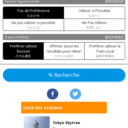
Facturé Express limité
有料特急利用
Pas de Préférence
Utiliser si Possible
おまかせ
なるべく
Ne pas utiliser si possible
Ne Pas Utiliser
ひかえる
利用しない
Trains Préférés
優先列車指定
Préférer utiliser
Afficher aussi les
Préférer utiliser le
Nozomi
résultats pour Hikari
Train Local
のぞみ優先
ひかりも表示
各駅停車優先
Recherche
Liste des stations
Tokyo Skytree