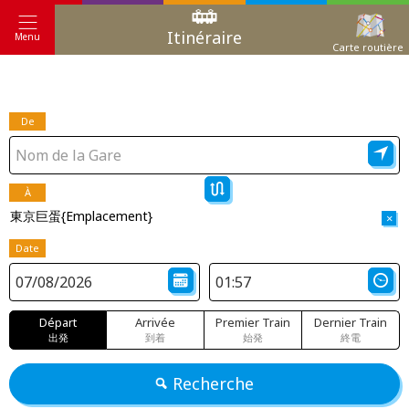
Itinéraire
Menu
Carte routière
De
À
東京巨蛋{Emplacement}
×
Date
Départ
Arrivée
Premier Train
Dernier Train
出発
到着
始発
終電
Recherche