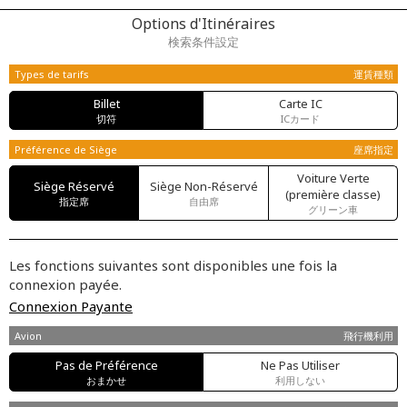
Options d'Itinéraires
検索条件設定
Types de tarifs
運賃種類
Billet
Carte IC
切符
ICカード
Préférence de Siège
座席指定
Voiture Verte
Siège Réservé
Siège Non-Réservé
(première classe)
指定席
自由席
グリーン車
Les fonctions suivantes sont disponibles une fois la
connexion payée.
Connexion Payante
Avion
飛行機利用
Pas de Préférence
Ne Pas Utiliser
おまかせ
利用しない