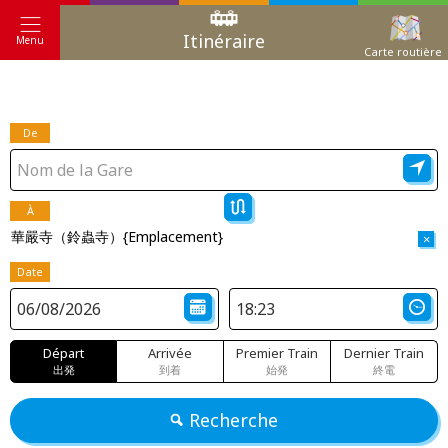
Itinéraire
Menu
Carte routière
De
À
華嚴寺（鈴蟲寺）{Emplacement}
×
Date
Départ
Arrivée
Premier Train
Dernier Train
出発
到着
始発
終電
Recherche