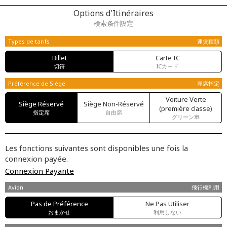
Options d'Itinéraires
検索条件設定
Types de tarifs
運賃種類
Billet
Carte IC
切符
ICカード
Préférence de Siège
座席指定
Voiture Verte
Siège Réservé
Siège Non-Réservé
(première classe)
指定席
自由席
グリーン車
Les fonctions suivantes sont disponibles une fois la
connexion payée.
Connexion Payante
Avion
飛行機利用
Pas de Préférence
Ne Pas Utiliser
おまかせ
利用しない