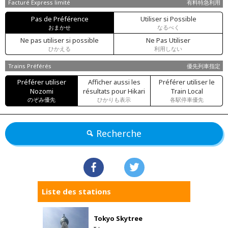
Facturé Express limité
有料特急利用
Pas de Préférence
Utiliser si Possible
おまかせ
なるべく
Ne pas utiliser si possible
Ne Pas Utiliser
ひかえる
利用しない
Trains Préférés
優先列車指定
Préférer utiliser
Afficher aussi les
Préférer utiliser le
Nozomi
résultats pour Hikari
Train Local
のぞみ優先
ひかりも表示
各駅停車優先
Recherche
Liste des stations
Tokyo Skytree