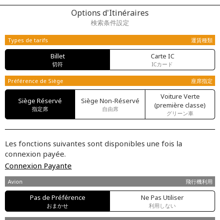
Options d'Itinéraires
検索条件設定
Types de tarifs
運賃種類
Billet
Carte IC
切符
ICカード
Préférence de Siège
座席指定
Voiture Verte
Siège Réservé
Siège Non-Réservé
(première classe)
指定席
自由席
グリーン車
Les fonctions suivantes sont disponibles une fois la
connexion payée.
Connexion Payante
Avion
飛行機利用
Pas de Préférence
Ne Pas Utiliser
おまかせ
利用しない