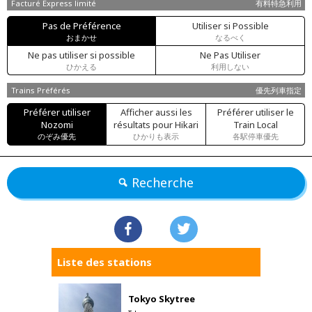
Facturé Express limité
有料特急利用
Pas de Préférence
Utiliser si Possible
おまかせ
なるべく
Ne pas utiliser si possible
Ne Pas Utiliser
ひかえる
利用しない
Trains Préférés
優先列車指定
Préférer utiliser
Afficher aussi les
Préférer utiliser le
Nozomi
résultats pour Hikari
Train Local
のぞみ優先
ひかりも表示
各駅停車優先
Recherche
Liste des stations
Tokyo Skytree