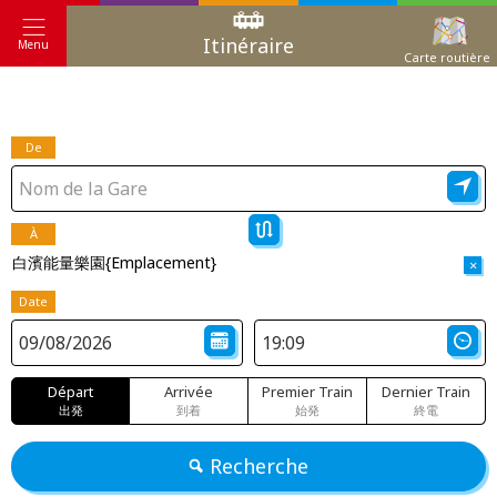
Itinéraire
Menu
Carte routière
De
À
白濱能量樂園{Emplacement}
×
Date
Départ
Arrivée
Premier Train
Dernier Train
出発
到着
始発
終電
Recherche