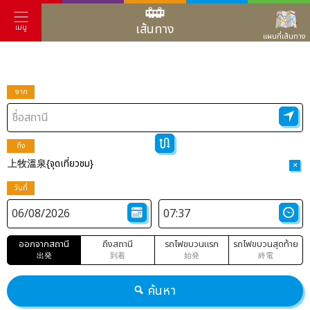
เส้นทาง
เมนู
แผนที่เส้นทาง
จาก
ถึง
上牧溫泉{จุดเที่ยวชม}
×
วันที่
ออกจากสถานี
ถึงสถานี
รถไฟขบวนแรก
รถไฟขบวนสุดท้าย
出発
到着
始発
終電
ค้นหา