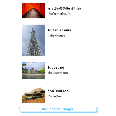
ศาลเจ้าฟุชิมิ-อินาริ ไทชะ
เกียวโต(ศาลเจ้าชินโต)
โตเกียว สกายทรี
โตเกียว(หอคอย)
โดมปรมาณู
ฮิโรชิมะ(พิพิธภัณฑ์)
วัดคิโยมิซึ-เดระ
เกียวโต(วัด)
สถานที่ท่องเที่ยวในญี่ปุ่น