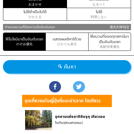
おまかせ
なるべく
ไม่ใช้ถ้าเป็นไปได้
ไม่ใช้
ひかえる
利用しない
กำหนดขบวนที่ต้องการเป็นอันดับแรก
優先列車指定
ให้ขบวนที่จอดทุกสถานีมา
ให้โนโซมิมาเป็นอันดับแรก
แสดงผลฮิคาริด้วย
เป็นอันดับแรก
のぞみ優先
ひかりも表示
各駅停車優先
ค้นหา
จุดเที่ยวชมในญี่ปุ่นที่แนะนำ(จาก โตเกียว)
อุทยานแห่งชาติชินจุกุ เกียวเอน
โตเกียว(สวนสาธารณะ)