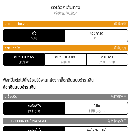
ตัวเลือกเส้นทาง
検索条件設定
ประเภทค่าโดยสาร
運賃種類
ตั๋ว
ไอซีการ์ด
切符
ICカード
กำหนดที่นั่ง
座席指定
ที่นั่งแบบจอง
ที่นั่งแบบอิสระ
กรีนคาร์
指定席
自由席
グリーン車
ฟังก์ชั่นต่อไปนี้พร้อมใช้งานหลังจากล็อกอินแบบชำระเงิน
ล็อกอินแบบชำระเงิน
เครื่องบิน
飛行機利用
ยังไงก็ได้
ไม่ใช้
おまかせ
利用しない
รถด่วนจำกัดพิเศษต้องชำระเงิน
有料特急利用
ยังไงก็ได้
ใช้ถ้าเป็นไปได้