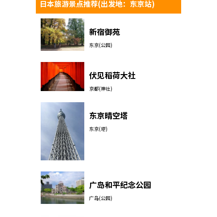
日本旅游景点推荐(出发地：东京站)
新宿御苑
东京(公园)
伏见稻荷大社
京都(神社)
东京晴空塔
东京(塔)
广岛和平纪念公园
广岛(公园)