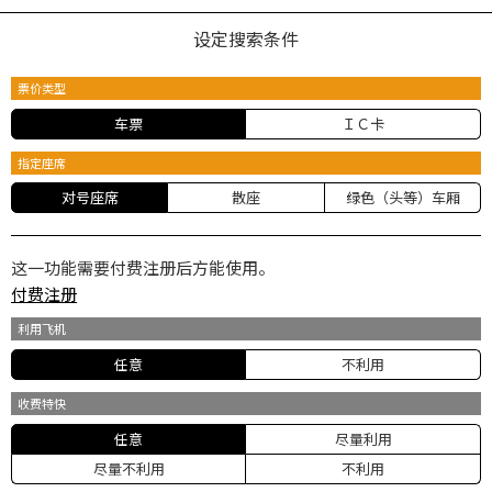
设定搜索条件
票价类型
车票
ＩＣ卡
指定座席
对号座席
散座
绿色（头等）车厢
这一功能需要付费注册后方能使用。
付费注册
利用飞机
任意
不利用
收费特快
任意
尽量利用
尽量不利用
不利用