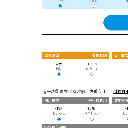
出発
到着
票價類型
運賃種類
指定座
車票
ＩＣ卡
切符
ICカード
这一功能需要付费注册后方能使用。
付費註
利用飛機
飛行機利用
收費特
任意
不利用
おまかせ
利用しない
お
指定優先列車