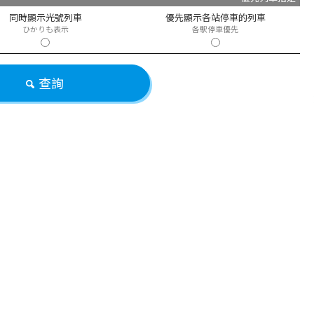
同時顯示光號列車
優先顯示各站停車的列車
ひかりも表示
各駅停車優先
查詢