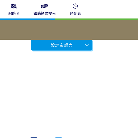
線路圖
鐵路通票搜索
時刻表
設定 & 語言