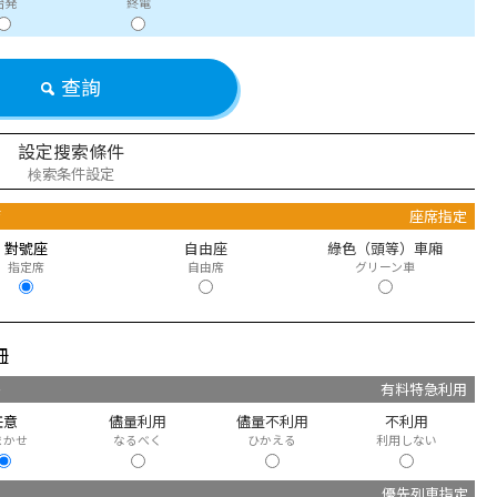
始発
終電
查詢
設定搜索條件
検索条件設定
席
座席指定
對號座
自由座
綠色（頭等）車廂
指定席
自由席
グリーン車
冊
快
有料特急利用
任意
儘量利用
儘量不利用
不利用
まかせ
なるべく
ひかえる
利用しない
優先列車指定