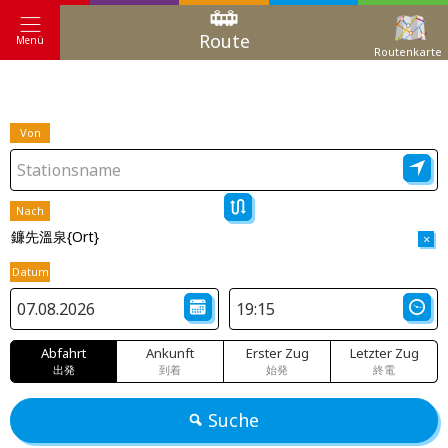
Route
Menü
Routenkarte
Von
Nach
鐮先溫泉{Ort}
×
Datum
Abfahrt
Ankunft
Erster Zug
Letzter Zug
出発
到着
始発
終電
Suche