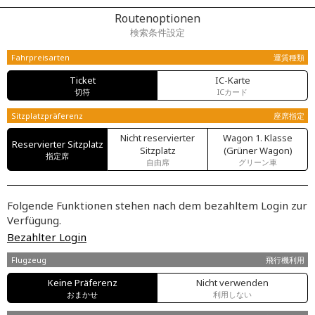
Routenoptionen
検索条件設定
Fahrpreisarten
運賃種類
Ticket
IC-Karte
切符
ICカード
Sitzplatzpräferenz
座席指定
Nicht reservierter
Wagon 1. Klasse
Reservierter Sitzplatz
Sitzplatz
(Grüner Wagon)
指定席
自由席
グリーン車
Folgende Funktionen stehen nach dem bezahltem Login zur
Verfügung.
Bezahlter Login
Flugzeug
飛行機利用
Keine Präferenz
Nicht verwenden
おまかせ
利用しない