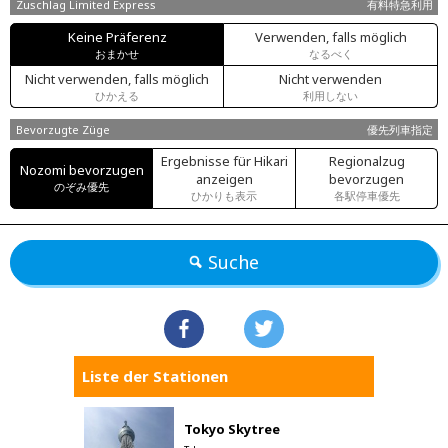
Zuschlag Limited Express
有料特急利用
Keine Präferenz
Verwenden, falls möglich
おまかせ
なるべく
Nicht verwenden, falls möglich
Nicht verwenden
ひかえる
利用しない
Bevorzugte Züge
優先列車指定
Ergebnisse für Hikari
Regionalzug
Nozomi bevorzugen
anzeigen
bevorzugen
のぞみ優先
ひかりも表示
各駅停車優先
Suche
Liste der Stationen
Tokyo Skytree