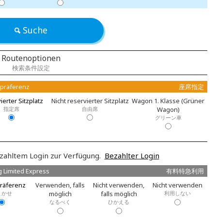
Suche
Routenoptionen
検索条件設定
zpräferenz
座席指定
ierter Sitzplatz
Nicht reservierter Sitzplatz
Wagon 1. Klasse (Grüner
指定席
自由席
Wagon)
グリーン車
zahltem Login zur Verfügung.
Bezahlter Login
g Limited Express
有料特急利用
räferenz
Verwenden, falls
Nicht verwenden,
Nicht verwenden
まかせ
möglich
falls möglich
利用しない
なるべく
ひかえる