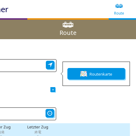
ner
Route
Route
Routenkarte
×
er Zug
Letzter Zug
始発
終電