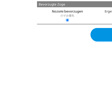
Bevorzugte Züge
Nozomi bevorzugen
Erge
のぞみ優先