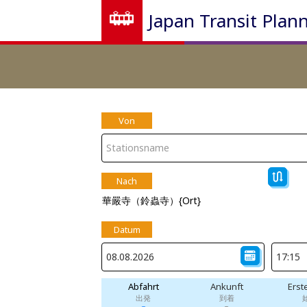
Japan Transit Plan
Von
Nach
華嚴寺（鈴蟲寺）{Ort}
Datum
Abfahrt
Ankunft
Erst
出発
到着