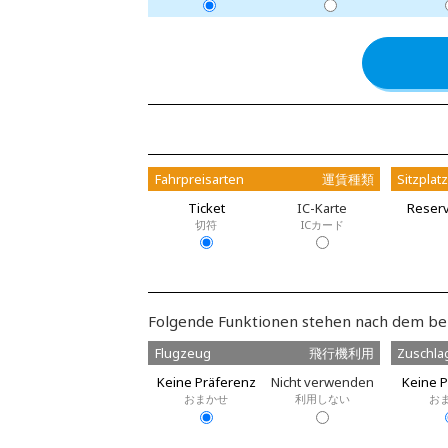
Fahrpreisarten
運賃種類
Sitzplat
Ticket
IC-Karte
Reserv
切符
ICカード
Folgende Funktionen stehen nach dem be
Flugzeug
飛行機利用
Zuschla
Keine Präferenz
Nicht verwenden
Keine P
おまかせ
利用しない
お