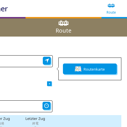
ner
Route
Route
Routenkarte
×
er Zug
Letzter Zug
始発
終電