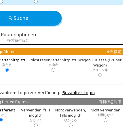
Suche
Routenoptionen
検索条件設定
zpräferenz
座席指定
ierter Sitzplatz
Nicht reservierter Sitzplatz
Wagon 1. Klasse (Grüner
指定席
自由席
Wagon)
グリーン車
zahltem Login zur Verfügung.
Bezahlter Login
g Limited Express
有料特急利用
räferenz
Verwenden, falls
Nicht verwenden,
Nicht verwenden
まかせ
möglich
falls möglich
利用しない
なるべく
ひかえる