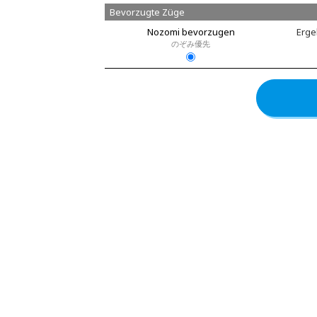
Bevorzugte Züge
Nozomi bevorzugen
Erge
のぞみ優先