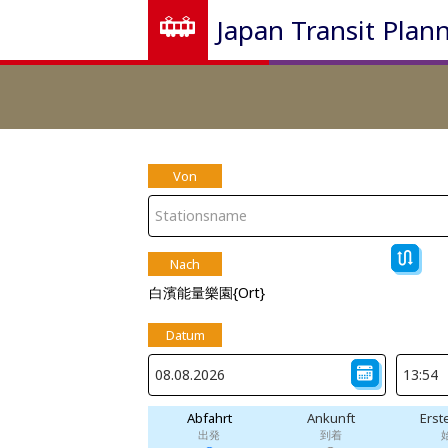
Japan Transit Plan
Von
Nach
白濱能量樂園{Ort}
Datum
Abfahrt
Ankunft
Erst
出発
到着