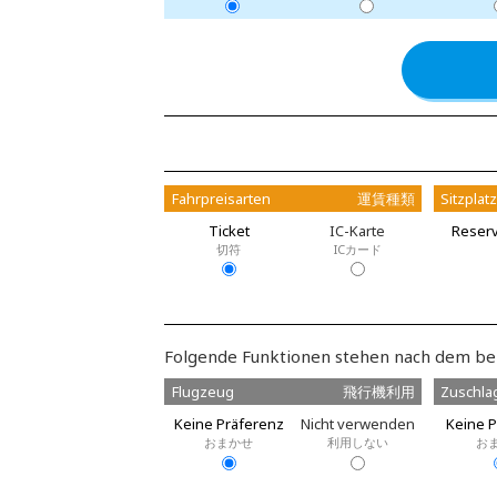
Fahrpreisarten
運賃種類
Sitzplat
Ticket
IC-Karte
Reserv
切符
ICカード
Folgende Funktionen stehen nach dem be
Flugzeug
飛行機利用
Zuschla
Keine Präferenz
Nicht verwenden
Keine P
おまかせ
利用しない
お