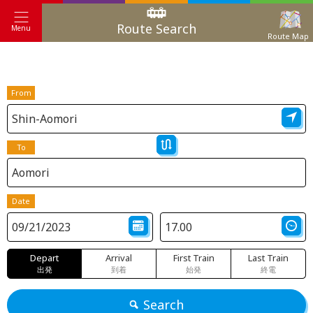
Route Search
Menu
Route Map
From
To
Date
Depart
Arrival
First Train
Last Train
出発
到着
始発
終電
Search