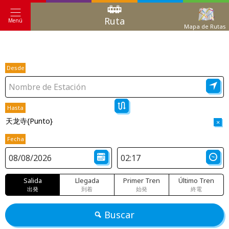
Ruta
Menú
Mapa de Rutas
Desde
Hasta
天龙寺{Punto}
×
Fecha
Salida
Llegada
Primer Tren
Último Tren
出発
到着
始発
終電
Buscar