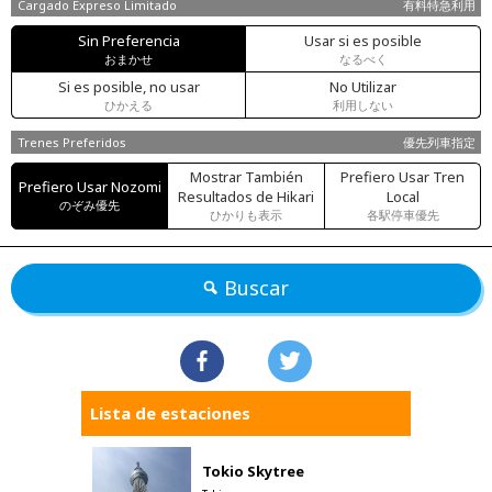
Cargado Expreso Limitado
有料特急利用
Sin Preferencia
Usar si es posible
おまかせ
なるべく
Si es posible, no usar
No Utilizar
ひかえる
利用しない
Trenes Preferidos
優先列車指定
Mostrar También
Prefiero Usar Tren
Prefiero Usar Nozomi
Resultados de Hikari
Local
のぞみ優先
ひかりも表示
各駅停車優先
Buscar
Lista de estaciones
Tokio Skytree