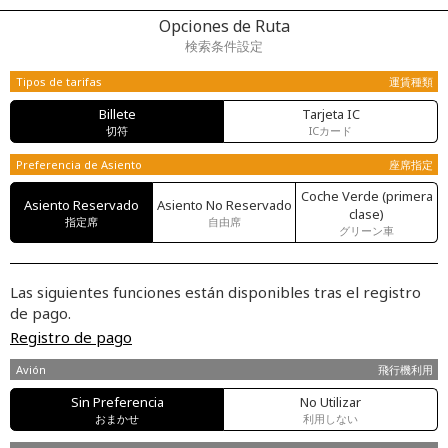
Opciones de Ruta
検索条件設定
Tipos de tarifas
運賃種類
Billete
Tarjeta IC
切符
ICカード
Preferencia de Asiento
座席指定
Coche Verde (primera
Asiento Reservado
Asiento No Reservado
clase)
指定席
自由席
グリーン車
Las siguientes funciones están disponibles tras el registro
de pago.
Registro de pago
Avión
飛行機利用
Sin Preferencia
No Utilizar
おまかせ
利用しない