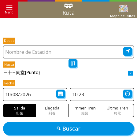
Ruta
Menú
Mapa de Rutas
Desde
Hasta
三十三间堂{Punto}
×
Fecha
Salida
Llegada
Primer Tren
Último Tren
出発
到着
始発
終電
Buscar