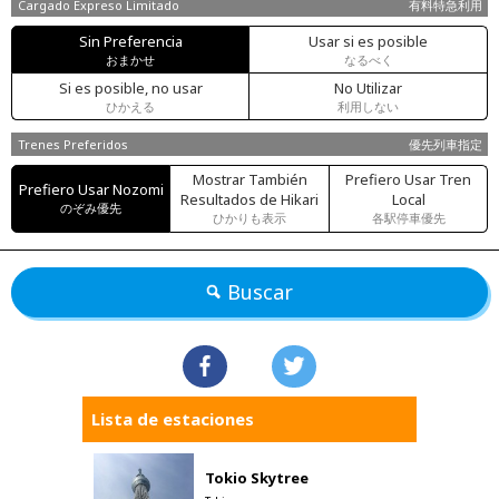
Cargado Expreso Limitado
有料特急利用
Sin Preferencia
Usar si es posible
おまかせ
なるべく
Si es posible, no usar
No Utilizar
ひかえる
利用しない
Trenes Preferidos
優先列車指定
Mostrar También
Prefiero Usar Tren
Prefiero Usar Nozomi
Resultados de Hikari
Local
のぞみ優先
ひかりも表示
各駅停車優先
Buscar
Lista de estaciones
Tokio Skytree