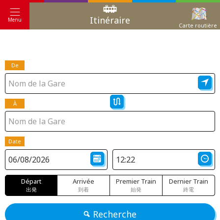
Itinéraire
Menu
Carte routière
De
À
Date
Départ
Arrivée
Premier Train
Dernier Train
出発
到着
始発
終電
Recherche