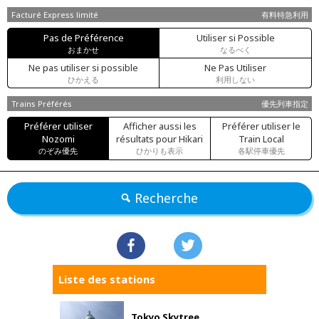
Facturé Express limité
有料特急利用
Pas de Préférence
Utiliser si Possible
おまかせ
なるべく
Ne pas utiliser si possible
Ne Pas Utiliser
ひかえる
利用しない
Trains Préférés
優先列車指定
Préférer utiliser
Afficher aussi les
Préférer utiliser le
Nozomi
résultats pour Hikari
Train Local
のぞみ優先
ひかりも表示
各駅停車優先
Recherche
Liste des stations
Tokyo Skytree