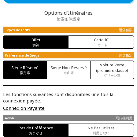
Options d'Itinéraires
検索条件設定
Types de tarifs
運賃種類
Billet
Carte IC
切符
ICカード
Préférence de Siège
座席指定
Voiture Verte
Siège Réservé
Siège Non-Réservé
(première classe)
指定席
自由席
グリーン車
Les fonctions suivantes sont disponibles une fois la
connexion payée.
Connexion Payante
Avion
飛行機利用
Pas de Préférence
Ne Pas Utiliser
おまかせ
利用しない