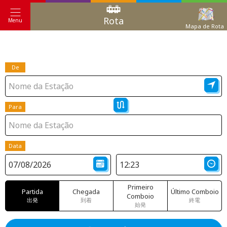
Rota
Menu
Mapa de Rota
De
Para
Data
Primeiro
Partida
Chegada
Último Comboio
Comboio
出発
到着
終電
始発