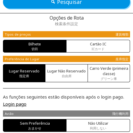
Pesquisar
Opções de Rota
検索条件設定
Tipos de preços
運賃種類
Bilhete
Cartão IC
切符
ICカード
Preferência de Lugar
座席指定
Carro Verde (primeira
Lugar Reservado
Lugar Não Reservado
classe)
指定席
自由席
グリーン車
As funções seguintes estão disponíveis após o login pago.
Login pago
Avião
飛行機利用
Sem Preferência
Não Utilizar
おまかせ
利用しない