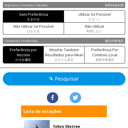
Expresso Limitado Cobrado
有料特急利用
Sem Preferência
Utilizar Se Possível
おまかせ
なるべく
Não Utilizar Se Possível
Não Utilizar
ひかえる
利用しない
Comboios Preferidos
優先列車指定
Preferência por
Mostrar Também
Preferência Por
Nozomi
Resultados para Hikari
Comboio Local
のぞみ優先
ひかりも表示
各駅停車優先
Pesquisar
Lista de estações
Tokyo Skytree