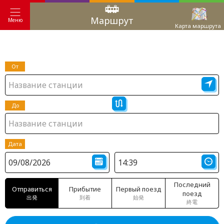
Маршрут
Меню
Карта маршрута
От
До
Дата
Последний
Отправиться
Прибытие
Первый поезд
поезд
出発
到着
始発
終電