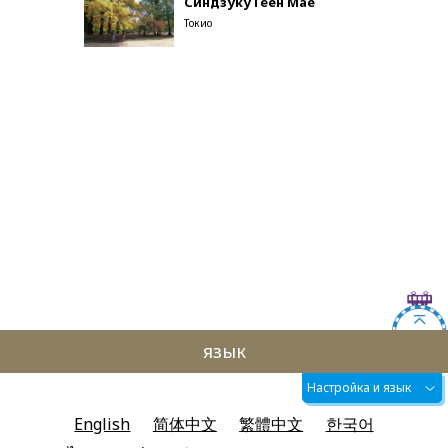
Синдзуку Гёен Мае
Токио
язык
Настройка и язык
English
简体中文
繁體中文
한국어