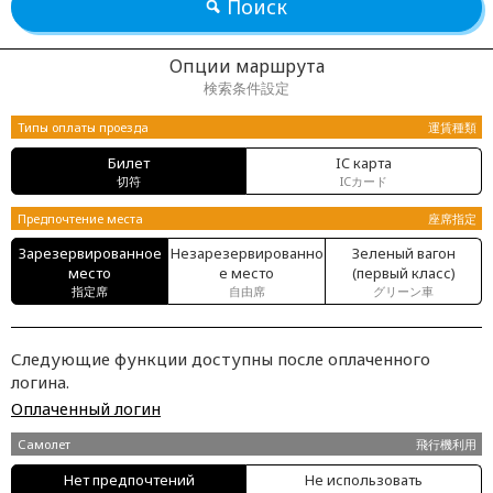
Поиск
Опции маршрута
検索条件設定
Типы оплаты проезда
運賃種類
Билет
IC карта
切符
ICカード
Предпочтение места
座席指定
Зарезервированное
Незарезервированно
Зеленый вагон
место
е место
(первый класс)
指定席
自由席
グリーン車
Следующие функции доступны после оплаченного
логина.
Оплаченный логин
Самолет
飛行機利用
Нет предпочтений
Не использовать