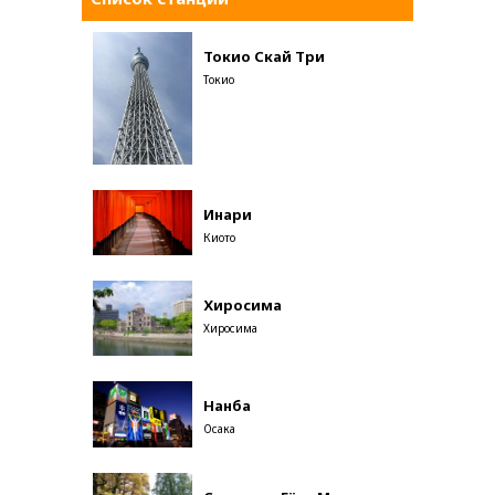
Токио Скай Три
Токио
Инари
Киото
Хиросима
Хиросима
Нанба
Осака