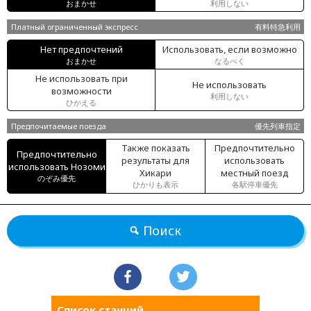
おまかせ
利用しない
Платный ограниченный экспресс
有料特急利用
Нет предпочтений
Использовать, если возможно
おまかせ
なるべく
Не использовать при
Не использовать
возможности
利用しない
ひかえる
Предпочитаемые поезда
優先列車指定
Также показать
Предпочтительно
Предпочтительно
результаты для
использовать
использовать Нозоми
Хикари
местный поезд
のぞみ優先
ひかりも表示
各駅停車優先
Поиск
Список станций