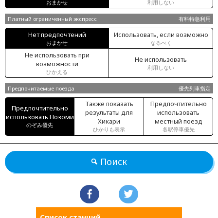
おまかせ
利用しない
Платный ограниченный экспресс
有料特急利用
Нет предпочтений
Использовать, если возможно
おまかせ
なるべく
Не использовать при
Не использовать
возможности
利用しない
ひかえる
Предпочитаемые поезда
優先列車指定
Также показать
Предпочтительно
Предпочтительно
результаты для
использовать
использовать Нозоми
Хикари
местный поезд
のぞみ優先
ひかりも表示
各駅停車優先
Поиск
Список станций