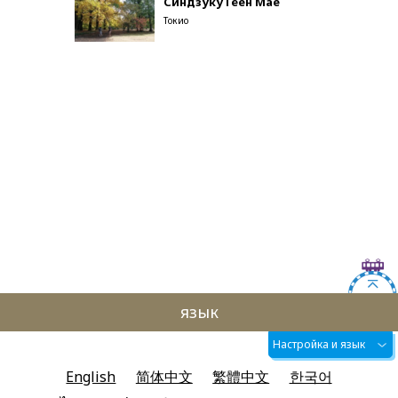
Синдзуку Гёен Мае
Токио
язык
Настройка и язык
English
简体中文
繁體中文
한국어