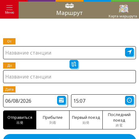
Маршрут
Меню
Карта маршрута
От
До
Дата
Последний
Отправиться
Прибытие
Первый поезд
поезд
出発
到着
始発
終電