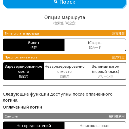
Поиск
Опции маршрута
検索条件設定
Типы оплаты проезда
運賃種類
Билет
IC карта
切符
ICカード
Предпочтение места
座席指定
Зарезервированное
Незарезервированно
Зеленый вагон
место
е место
(первый класс)
指定席
自由席
グリーン車
Следующие функции доступны после оплаченного
логина.
Оплаченный логин
Самолет
飛行機利用
Нет предпочтений
Не использовать