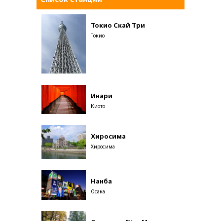
Токио Скай Три
Токио
Инари
Киото
Хиросима
Хиросима
Нанба
Осака