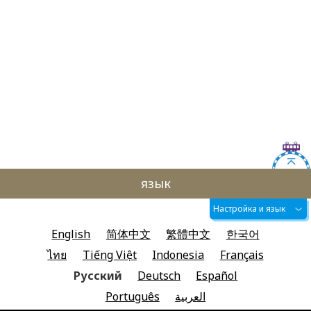
язык
Настройка и язык
English
简体中文
繁體中文
한국어
ไทย
Tiếng Việt
Indonesia
Français
Русский
Deutsch
Español
Português
العربية