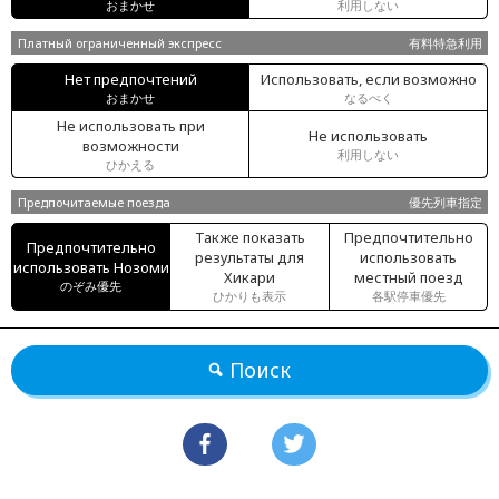
おまかせ
利用しない
Платный ограниченный экспресс
有料特急利用
Нет предпочтений
Использовать, если возможно
おまかせ
なるべく
Не использовать при
Не использовать
возможности
利用しない
ひかえる
Предпочитаемые поезда
優先列車指定
Также показать
Предпочтительно
Предпочтительно
результаты для
использовать
использовать Нозоми
Хикари
местный поезд
のぞみ優先
ひかりも表示
各駅停車優先
Поиск