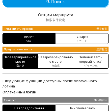
Поиск
Опции маршрута
検索条件設定
Типы оплаты проезда
運賃種類
Билет
IC карта
切符
ICカード
Предпочтение места
座席指定
Зарезервированное
Незарезервированно
Зеленый вагон
место
е место
(первый класс)
指定席
自由席
グリーン車
Следующие функции доступны после оплаченного
логина.
Оплаченный логин
Самолет
飛行機利用
Нет предпочтений
Не использовать