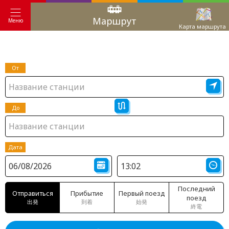
Маршрут
Меню
Карта маршрута
От
До
Дата
Последний
Отправиться
Прибытие
Первый поезд
поезд
出発
到着
始発
終電