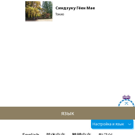
Синдзуку Гёен Мае
Токио
язык
Настройка и язык