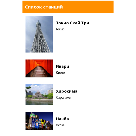
Список станций
Токио Скай Три
Токио
Инари
Киото
Хиросима
Хиросима
Нанба
Осака