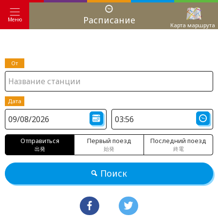
Расписание
Меню
Карта маршрута
От
Дата
Отправиться
Первый поезд
Последний поезд
出発
始発
終電
Поиск