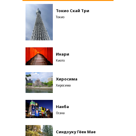
Токио Скай Три
Токио
Инари
Киото
Хиросима
Хиросима
Нанба
Осака
Синдзуку Гёен Мае