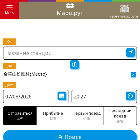
Маршрут
Меню
Карта маршрута
От
До
金華山松鼠村{Место}
×
Дата
Последний
Отправиться
Прибытие
Первый поезд
поезд
出発
到着
始発
終電
Поиск