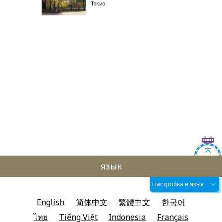
Токио
язык
Настройка и язык
English
简体中文
繁體中文
한국어
ไทย
Tiếng Việt
Indonesia
Français