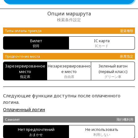
Опции маршрута
検索条件設定
Типы оплаты проезда
運賃種類
Билет
IC карта
切符
ICカード
Предпочтение места
座席指定
Зарезервированное
Незарезервированно
Зеленый вагон
место
е место
(первый класс)
指定席
自由席
グリーン車
Следующие функции доступны после оплаченного
логина.
Оплаченный логин
Самолет
飛行機利用
Нет предпочтений
Не использовать
おまかせ
利用しない