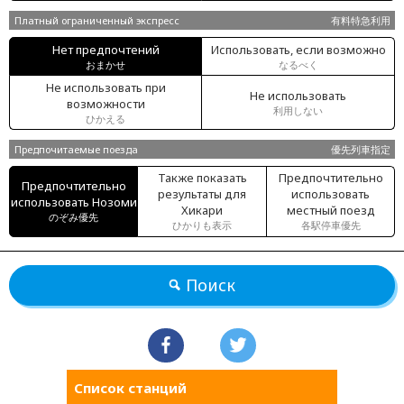
Платный ограниченный экспресс
有料特急利用
Нет предпочтений
Использовать, если возможно
おまかせ
なるべく
Не использовать при
Не использовать
возможности
利用しない
ひかえる
Предпочитаемые поезда
優先列車指定
Также показать
Предпочтительно
Предпочтительно
результаты для
использовать
использовать Нозоми
Хикари
местный поезд
のぞみ優先
ひかりも表示
各駅停車優先
Поиск
Список станций