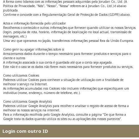
A forma como lidamos com as informações pessoais adquiridas pela Jorudan Co., Ltd. (A
Política de Privacidade, "Nós", "Nosso", "Nossa" referem-se à Jorudan Co., Ltd.) é abaixo
publicada.
Confirme e concorde com a Regulamentação Geral de Protecção de Dados (GDPR) abaixo.
Actos e informação fornecida pelo utilizador
Recolhemos o conteúdo e outras informações que fornecer quando utilizar os nossos Serviços
(login, pesquisa de rota, horário, informação de localização no local actual, transmissão de
mensagem, etc.)
Uma vez que operamos no Japão, transferimos informações pessoal fora da União Europeia.
Como gerir ou apagar informações sobre si
Armazenamos dados durante o tempo necessário para fornecer produtos e serviços para o
cliente e outros
A informação associada à sua conta é guardada até que a conta seja apagada.
Este não é o caso se os dados não forem mais necessários para fornecer produtos ou serviços.
Como utilizamos Cookies
Podemos utilizar Cookies para conhecer a situação de utilização com a finalidade de
melhorar o serviço na Internet.
As informações acumuladas nos Cookies não incluem informações que especifiquem um
indivíduo (nome, endereço, número de telefone, etc.).
Como utilizamos Google Analytics
Podemos utilizar Google Analytics para recolher e analisar o registo de acesso de forma a
melhorar os nossos serviços na internet.
Para a informação recolhida pelo Google Analytics, consulte a página “De que forma a
Google trata os dados quando utiliza os sites ou as aplicações dos nossos parceiros”.
Login com outro ID