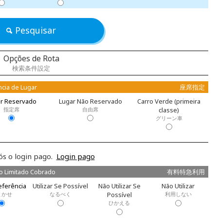
Pesquisar
Opções de Rota
検索条件設定
cia de Lugar
座席指定
r Reservado
Lugar Não Reservado
Carro Verde (primeira
指定席
自由席
classe)
グリーン車
ós o login pago.
Login pago
o Limitado Cobrado
有料特急利用
ferência
Utilizar Se Possível
Não Utilizar Se
Não Utilizar
まかせ
なるべく
Possível
利用しない
ひかえる