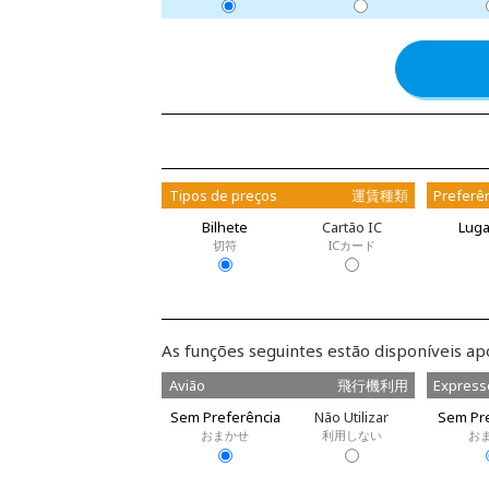
Tipos de preços
運賃種類
Preferên
Bilhete
Cartão IC
Luga
切符
ICカード
As funções seguintes estão disponíveis ap
Avião
飛行機利用
Express
Sem Preferência
Não Utilizar
Sem Pre
おまかせ
利用しない
お