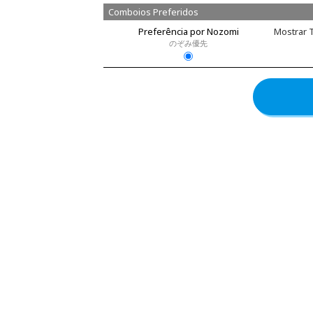
Comboios Preferidos
Preferência por Nozomi
Mostrar 
のぞみ優先