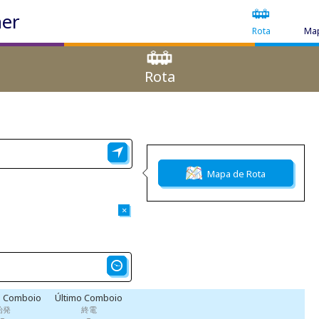
ner
Rota
Map
Rota
Mapa de Rota
×
o Comboio
Último Comboio
始発
終電