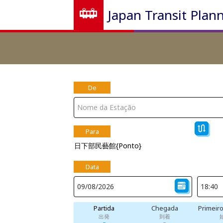
Japan Transit Plan
De
Para
日下部民藝館{Ponto}
Data
Partida
Chegada
Primeir
出発
到着