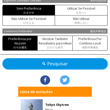
Expresso Limitado Cobrado
有料特急利用
Sem Preferência
Utilizar Se Possível
おまかせ
なるべく
Não Utilizar Se Possível
Não Utilizar
ひかえる
利用しない
Comboios Preferidos
優先列車指定
Preferência por
Mostrar Também
Preferência Por
Nozomi
Resultados para Hikari
Comboio Local
のぞみ優先
ひかりも表示
各駅停車優先
Pesquisar
Lista de estações
Tokyo Skytree
Tóquio