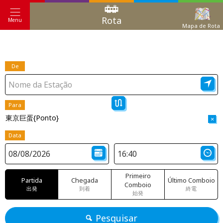
Rota
Menu
Mapa de Rota
De
Para
東京巨蛋{Ponto}
×
Data
Primeiro
Partida
Chegada
Último Comboio
Comboio
出発
到着
終電
始発
Pesquisar