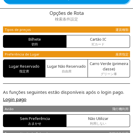
Opções de Rota
検索条件設定
Tipos de preços
運賃種類
Bilhete
Cartão IC
切符
ICカード
Preferência de Lugar
座席指定
Carro Verde (primeira
Lugar Reservado
Lugar Não Reservado
classe)
指定席
自由席
グリーン車
As funções seguintes estão disponíveis após o login pago.
Login pago
Avião
飛行機利用
Sem Preferência
Não Utilizar
おまかせ
利用しない