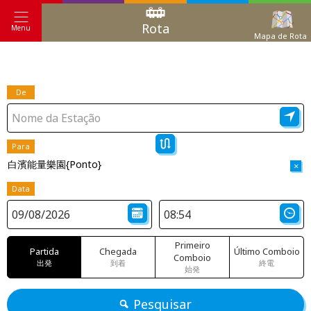
Rota
Menu
Mapa de Rota
De
Para
白濱能量樂園{Ponto}
×
Data
Primeiro
Partida
Chegada
Último Comboio
Comboio
出発
到着
終電
始発
Pesquisar