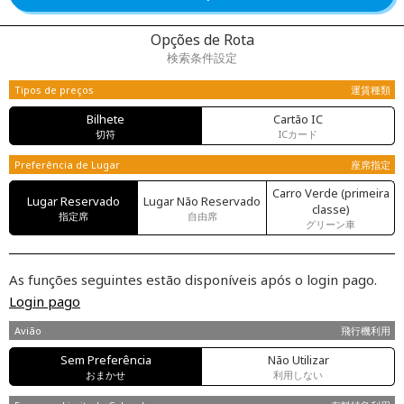
Opções de Rota
検索条件設定
Tipos de preços
運賃種類
Bilhete
Cartão IC
切符
ICカード
Preferência de Lugar
座席指定
Carro Verde (primeira
Lugar Reservado
Lugar Não Reservado
classe)
指定席
自由席
グリーン車
As funções seguintes estão disponíveis após o login pago.
Login pago
Avião
飛行機利用
Sem Preferência
Não Utilizar
おまかせ
利用しない