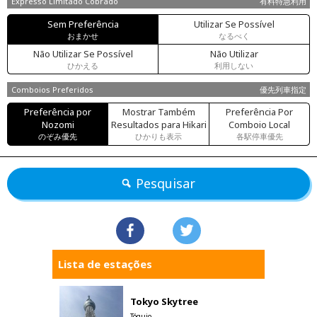
Expresso Limitado Cobrado
有料特急利用
Sem Preferência
Utilizar Se Possível
おまかせ
なるべく
Não Utilizar Se Possível
Não Utilizar
ひかえる
利用しない
Comboios Preferidos
優先列車指定
Preferência por
Mostrar Também
Preferência Por
Nozomi
Resultados para Hikari
Comboio Local
のぞみ優先
ひかりも表示
各駅停車優先
Pesquisar
Lista de estações
Tokyo Skytree
Tóquio