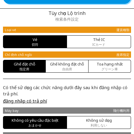
Tùy chọn Lộ trình
検索条件設定
Loại vé
運賃種類
Vé
Thẻ IC
切符
ICカード
Chỉ định chỗ ngồi
座席指定
Ghế đặt chỗ
Ghế không đặt chỗ
Toa hạng nhất
指定席
自由席
グリーン車
Có thể sử dụng các chức năng dưới đây sau khi đăng nhập có
trả phí.
đăng nhập có trả phí
Máy bay
飛行機利用
Không có yêu cầu đặc biệt
Không sử dụng
おまかせ
利用しない