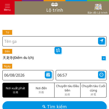
Lộ trình
Menu
Bản đồ Lộ trình
Từ
Đến
天龙寺{Điểm du lịch}
×
Ngày
Chuyến tàu Đầu
Chuyến tàu Cuối
Nơi xuất phát
Nơi đến
tiên
cùng
出発
到着
始発
終電
Tìm kiếm