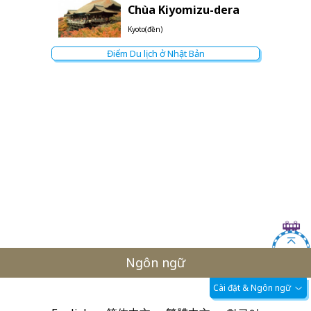
Chùa Kiyomizu-dera
Kyoto(đền)
Điểm Du lịch ở Nhật Bản
Ngôn ngữ
Cài đặt & Ngôn ngữ