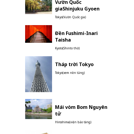
Vườn Quốc
giaShinjuku Gyoen
Tokyo(Vườn Quốc gia)
Đền Fushimi-Inari
Taisha
Kyoto(Shinto thờ)
Tháp trời Tokyo
Tokyo(xem nền tảng)
Mái vòm Bom Nguyên
tử
Hiroshima(viện bảo tàng)