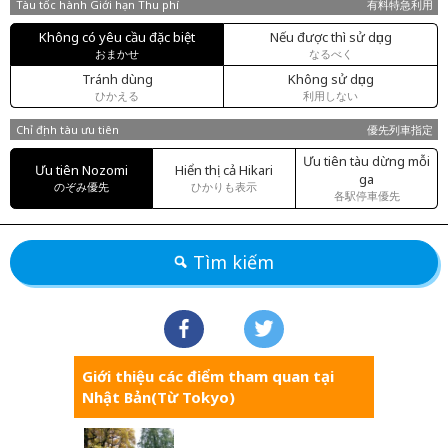
Tàu tốc hành Giới hạn Thu phí
有料特急利用
Không có yêu cầu đặc biệt
Nếu được thì sử dụng
おまかせ
なるべく
Tránh dùng
Không sử dụng
ひかえる
利用しない
Chỉ định tàu ưu tiên
優先列車指定
Ưu tiên tàu dừng mỗi
Ưu tiên Nozomi
Hiển thị cả Hikari
ga
のぞみ優先
ひかりも表示
各駅停車優先
Tìm kiếm
Giới thiệu các điểm tham quan tại
Nhật Bản(Từ Tokyo)