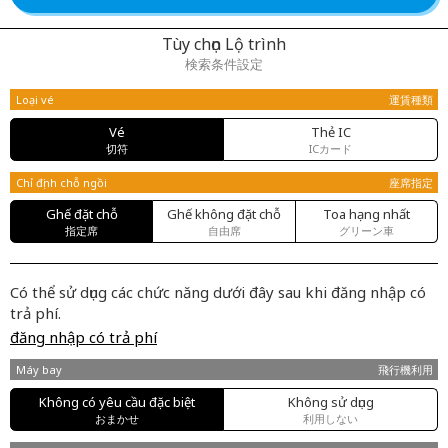
Tùy chọn Lộ trình
検索条件設定
Loại vé
運賃種類
Vé
Thẻ IC
切符
ICカード
Chỉ định chỗ ngồi
座席指定
Ghế đặt chỗ
Ghế không đặt chỗ
Toa hạng nhất
指定席
自由席
グリーン車
Có thể sử dụng các chức năng dưới đây sau khi đăng nhập có
trả phí.
đăng nhập có trả phí
Máy bay
飛行機利用
Không có yêu cầu đặc biệt
Không sử dụng
おまかせ
利用しない