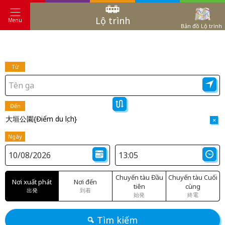
Lộ trình
Menu
Bản đồ Lộ trình
Từ
Đến
大垣公園{Điểm du lịch}
×
Ngày
Chuyến tàu Đầu
Chuyến tàu Cuối
Nơi xuất phát
Nơi đến
tiên
cùng
出発
到着
始発
終電
Tìm kiếm