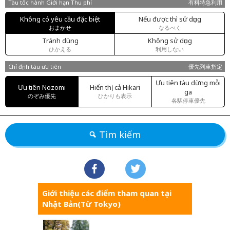
Tàu tốc hành Giới hạn Thu phí
有料特急利用
Không có yêu cầu đặc biệt
Nếu được thì sử dụng
おまかせ
なるべく
Tránh dùng
Không sử dụng
ひかえる
利用しない
Chỉ định tàu ưu tiên
優先列車指定
Ưu tiên tàu dừng mỗi
Ưu tiên Nozomi
Hiển thị cả Hikari
ga
のぞみ優先
ひかりも表示
各駅停車優先
Tìm kiếm
Giới thiệu các điểm tham quan tại
Nhật Bản(Từ Tokyo)