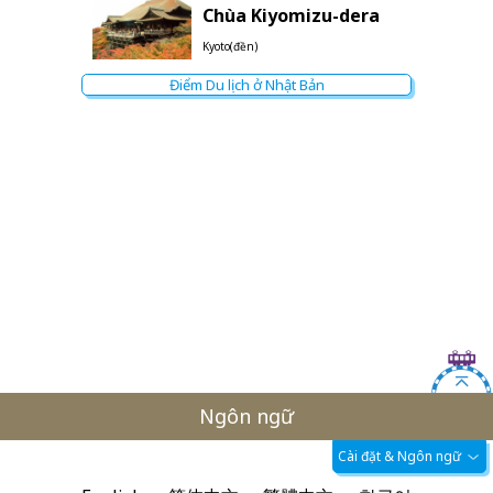
Chùa Kiyomizu-dera
Kyoto(đền)
Điểm Du lịch ở Nhật Bản
Ngôn ngữ
Cài đặt & Ngôn ngữ