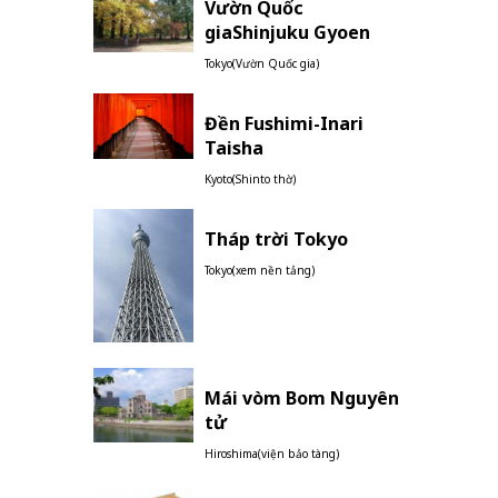
Vườn Quốc
giaShinjuku Gyoen
Tokyo(Vườn Quốc gia)
Đền Fushimi-Inari
Taisha
Kyoto(Shinto thờ)
Tháp trời Tokyo
Tokyo(xem nền tảng)
Mái vòm Bom Nguyên
tử
Hiroshima(viện bảo tàng)